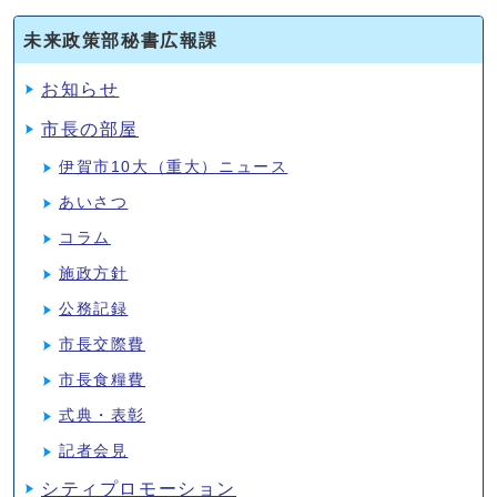
未来政策部秘書広報課
お知らせ
市長の部屋
伊賀市10大（重大）ニュース
あいさつ
コラム
施政方針
公務記録
市長交際費
市長食糧費
式典・表彰
記者会見
シティプロモーション