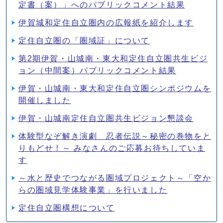
定書（案）」へのパブリックコメント結果
伊賀城和定住自立圏内の広報紙を紹介します
定住自立圏の「圏域証」について
第2期伊賀・山城南・東大和定住自立圏共生ビジ
ョン（中間案）パブリックコメント結果
伊賀・山城南・東大和定住自立圏シンポジウムを
開催しました
伊賀・山城南定住自立圏共生ビジョン懇談会
体験型なぞ解き演劇 忍者伝説～秘密の巻物をと
りもどせ！～ みなさんのご応募お待ちしていま
す
～水と歴史でつながる圏域プロジェクト～「空か
らの圏域見学体験事業」を行いました
定住自立圏構想について