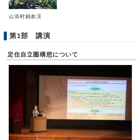
山添村鍋倉渓
第1部 講演
定住自立圏構想について