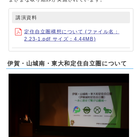
講演資料
定住自立圏構想について (ファイル名：
2.23-1.pdf サイズ：4.44MB)
伊賀・山城南・東大和定住自立圏について