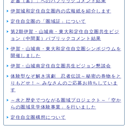
定書（案）」へのパブリックコメント結果
伊賀城和定住自立圏内の広報紙を紹介します
定住自立圏の「圏域証」について
第2期伊賀・山城南・東大和定住自立圏共生ビジ
ョン（中間案）パブリックコメント結果
伊賀・山城南・東大和定住自立圏シンポジウムを
開催しました
伊賀・山城南定住自立圏共生ビジョン懇談会
体験型なぞ解き演劇 忍者伝説～秘密の巻物をと
りもどせ！～ みなさんのご応募お待ちしていま
す
～水と歴史でつながる圏域プロジェクト～「空か
らの圏域見学体験事業」を行いました
定住自立圏構想について