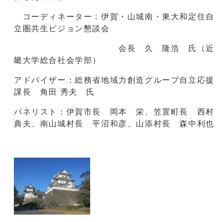
コーディネーター：伊賀・山城南・東大和定住自
立圏共生ビジョン懇談会
会長 久 隆浩 氏（近
畿大学総合社会学部）
アドバイザー：総務省地域力創造グループ自立応援
課長 角田 秀夫 氏
パネリスト：伊賀市長 岡本 栄、笠置町長 西村
典夫、南山城村長 平沼和彦、山添村長 森中利也