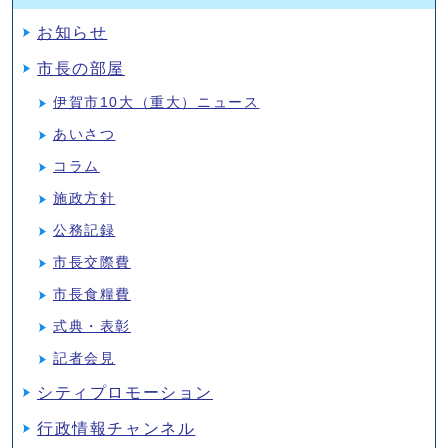
お知らせ
市長の部屋
伊賀市10大（重大）ニュース
あいさつ
コラム
施政方針
公務記録
市長交際費
市長食糧費
式典・表彰
記者会見
シティプロモーション
行政情報チャンネル