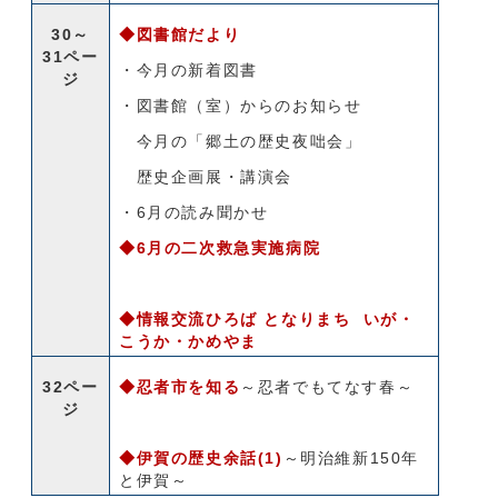
30～
◆図書館だより
31ペー
・今月の新着図書
ジ
・図書館（室）からのお知らせ
今月の「郷土の歴史夜咄会」
歴史企画展・講演会
・6月の読み聞かせ
◆6月の二次救急実施病院
◆情報交流ひろば となりまち いが・
こうか・かめやま
32ペー
◆忍者市を知る
～忍者でもてなす春～
ジ
◆伊賀の歴史余話(1)
～明治維新150年
と伊賀～