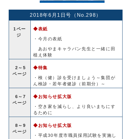
2018年6月1日号（No.298）
1ペー
◆表紙
ジ
・今月の表紙
あおやまキャラバン先生と一緒に田
植え体験
2～5
◆特集
ページ
・検（健）診を受けましょう～集団が
ん検診・若年者健診（前期分）～
6～7
◆お知らせ拡大版
ページ
・空き家を減らし、より良いまちにす
るために
8～9
◆お知らせ拡大版
ページ
・平成30年度市職員採用試験を実施し