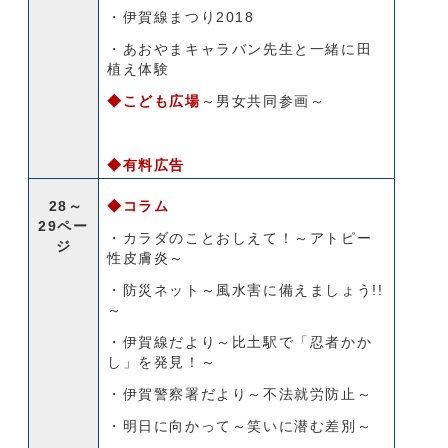
・伊賀線まつり2018
・あおやまキャラバン先生と一緒に田
植え体験
◆こども広場
～男女共同参画～
◆有料広告
28～
◆コラム
29ペー
・カラダのことおしえて！～アトピー
ジ
性皮膚炎～
・防災ネット～風水害に備えましょう!!
～
・伊賀線だより～比土駅で「忍者かか
し」を発見！～
・伊賀警察署だより～不法就労防止～
・明日に向かって～笑いに潜む差別～