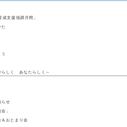
育成支援強調月間」
かた
ょう
分らしく あなたらしく～
知らせ
咄会」
＆おとまり会