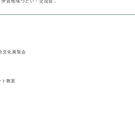
「伊賀地域つどい・交流会」
術文化展覧会
ント教室