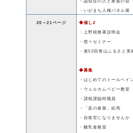
・認知症の人と家族の会
・いがまち人権パネル展
20～21ページ
◆催し2
・上野税務署説明会
・悠々セミナー
・第53回青山ふるさと美
◆募集
・はじめてのトールペイ
・ウェルカムベビー教室
・課税課臨時職員
・「亥の春展」絵馬
・自衛官になりませんか
・離乳食教室