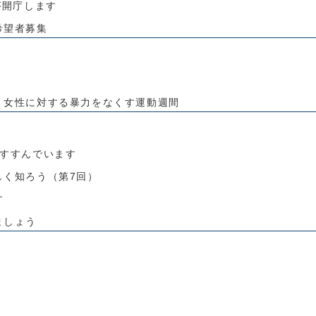
が開庁します
希望者募集
・女性に対する暴力をなくす運動週間
」すすんでいます
しく知ろう（第7回）
す
ましょう