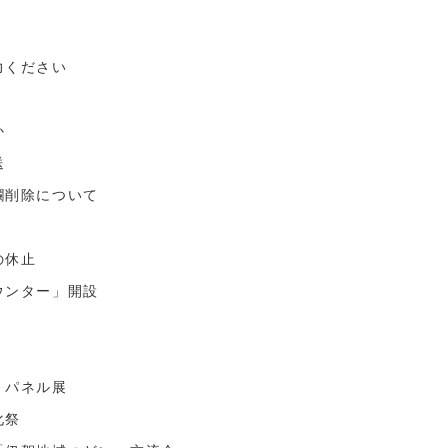
力ください
か
送
欄削除について
の休止
ウンター」開設
」パネル展
化祭