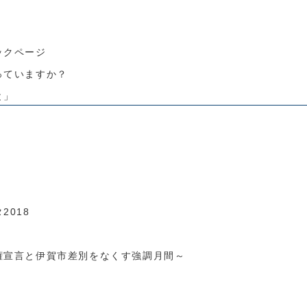
ックページ
っていますか？
と」
2018
権宣言と伊賀市差別をなくす強調月間～