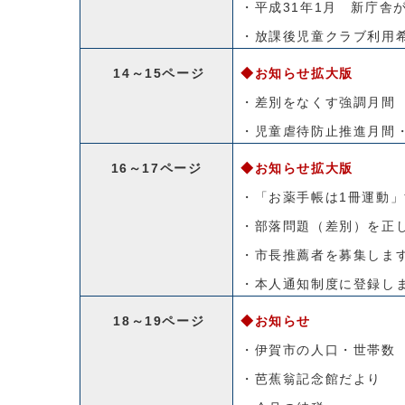
・平成31年1月 新庁舎
・放課後児童クラブ利用
14～15ページ
◆お知らせ拡大版
・差別をなくす強調月間
・児童虐待防止推進月間
16～17ページ
◆お知らせ拡大版
・「お薬手帳は1冊運動
・部落問題（差別）を正
・市長推薦者を募集しま
・本人通知制度に登録し
18～19ページ
◆お知らせ
・伊賀市の人口・世帯数
・芭蕉翁記念館だより