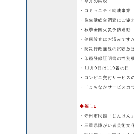
・今月の納税
・コミュニティ助成事業
・住生活総合調査にご協
・秋季全国火災予防運動
・健康診査はお済みです
・防災行政無線の試験放
・印鑑登録証明書の性別
・11月9日は119番の日
・コンビニ交付サービス
・「まちなかサービスカ
◆催し1
・寺田市民館「じんけん
・三重県障がい者芸術文