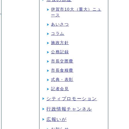
伊賀市10大（重大）ニュ
ース
あいさつ
コラム
施政方針
公務記録
市長交際費
市長食糧費
式典・表彰
記者会見
シティプロモーション
行政情報チャンネル
広報いが