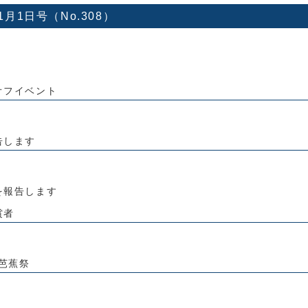
11月1日号（No.308）
オフイベント
告します
を報告します
賞者
）芭蕉祭