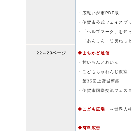
・広報いが市PDF版
・伊賀市公式フェイスブ
・「ヘルプマーク」を知
・「あんしん・防災ねっ
22～23ページ
◆まちかど通信
・甘いもんとれいん
・こどもちゃれんじ教室
・第35回上野城薪能
・伊賀市国際交流フェスタ
◆こども広場
～世界人
◆有料広告