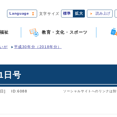
Language
文字サイズ
標準
拡大
読み上げ
福祉
教育・文化・スポーツ
いが
平成30年分（2018年分）
1日号
日]
ID:6088
ソーシャルサイトへのリンクは別