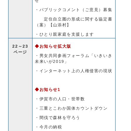
せ
・パブリックコメント（ご意見）募集
定住自立圏の形成に関する協定書
（案）【山添村】
・ひとり親家庭を支援します
22～23
◆お知らせ拡大版
ページ
・男女共同参画フォーラム「いきいき
未来いが2019」
・インターネット上の人権侵害の現状
◆お知らせ1
・伊賀市の人口・世帯数
・三重とこわか国体カウントダウン
・間伐で森林を守ろう
・今月の納税