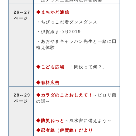
26～27
◆まちかど通信
ページ
・ちびっこ忍者ダンスダンス
・伊賀線まつり2019
・あおやまキャラバン先生と一緒に田
植え体験
◆こども広場
「間伐って何？」
◆有料広告
28～29
◆カラダのことおしえて！
～ピロリ菌
ページ
の話～
◆防災ねっと
～風水害に備えよう～
◆忍者線（伊賀線）だより