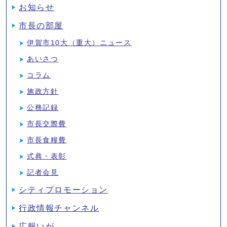
お知らせ
市長の部屋
伊賀市10大（重大）ニュース
あいさつ
コラム
施政方針
公務記録
市長交際費
市長食糧費
式典・表彰
記者会見
シティプロモーション
行政情報チャンネル
広報いが