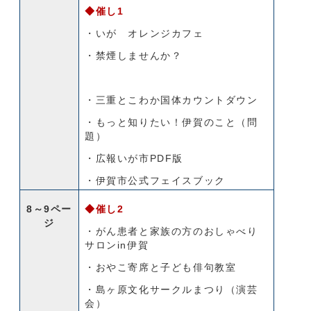
◆催し1
・いが オレンジカフェ
・禁煙しませんか？
・三重とこわか国体カウントダウン
・もっと知りたい！伊賀のこと（問
題）
・広報いが市PDF版
・伊賀市公式フェイスブック
8～9ペー
◆催し2
ジ
・がん患者と家族の方のおしゃべり
サロンin伊賀
・おやこ寄席と子ども俳句教室
・島ヶ原文化サークルまつり（演芸
会）