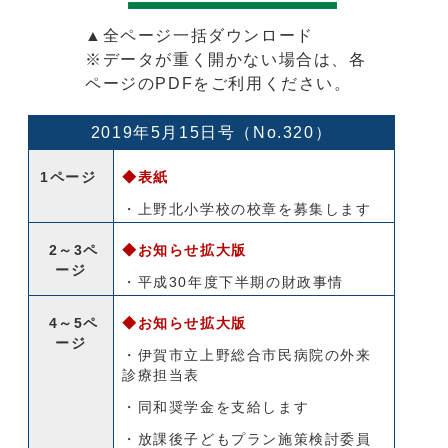
▲全ページ一括ダウンロード
※データが重く開かない場合は、各
ページのPDFをご利用ください。
2019年5月15日号（No.320）
1ページ
◆表紙
・上野北小学校の校章を募集します
2～3ペ
◆お知らせ拡大版
ージ
・平成30年度下半期の財政事情
4～5ペ
◆お知らせ拡大版
ージ
・伊賀市立上野総合市民病院の外来
診療担当表
・同和奨学金を支給します
・放課後子どもプラン施策検討委員