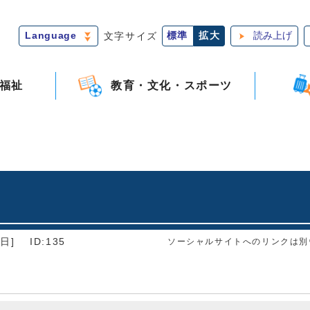
Language
文字サイズ
標準
拡大
読み上げ
福祉
教育・文化・スポーツ
日]
ID:135
ソーシャルサイトへのリンクは別