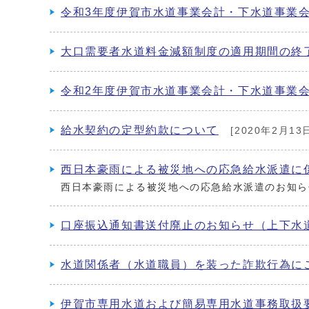
令和3年度伊賀市水道事業会計・下水道事業
大口需要者水道料金減額制度の適用期間の終
令和2年度伊賀市水道事業会計・下水道事業
給水契約の定型約款について
[2020年2月13
西日本豪雨による被災地への応急給水派遣に
西日本豪雨による被災地への応急給水派遣のお知ら
口座振込通知書送付廃止のお知らせ（上下水
水道関係者（水道職員）を装った詐欺行為に
伊賀市専用水道および簡易専用水道事務取扱