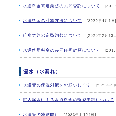
水道料金関連業務の民間委託について
[202
水道料金の計算方法について
[2020年4月1日
給水契約の定型約款について
[2020年2月13
水道使用料金の共同住宅計算について
[201
漏水（水漏れ）
水道管の保温対策をお願いします
[2026年1
宅内漏水による水道料金の軽減申請について
水道管の凍結防止
[2023年1月24日]