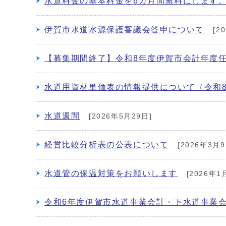
水道料金の基本料金を6カ月間無料にします
伊賀市水道水源保護審議会答申について
[2
【募集期間終了】令和8年度伊賀市会計年度
水道用資材単価表の情報提供について（令和8
水道週間
[2026年5月29日]
経営比較分析表の公表について
[2026年3月9
水道管の保温対策をお願いします
[2026年1
令和6年度伊賀市水道事業会計・下水道事業