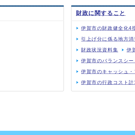
財政に関すること
伊賀市の財政健全化4
引上げ分に係る地方消
財政状況資料集
伊
伊賀市のバランスシー
伊賀市のキャッシュ・
伊賀市の行政コスト計