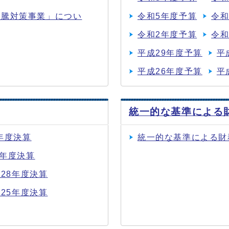
高騰対策事業」につい
令和5年度予算
令和
令和2年度予算
令
平成29年度予算
平
平成26年度予算
平
統一的な基準による
年度決算
統一的な基準による財
年度決算
28年度決算
25年度決算