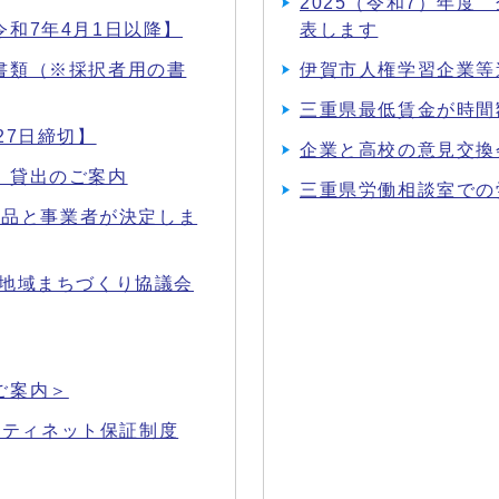
2025（令和7）年
和7年4月1日以降】
表します
書類（※採択者用の書
伊賀市人権学習企業等
三重県最低賃金が時間額
27日締切】
企業と高校の意見交換
」貸出のご案内
三重県労働相談室での
定品と事業者が決定しま
植地域まちづくり協議会
ご案内＞
フティネット保証制度