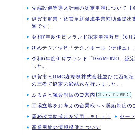
先端設備等導入計画の認定申請について【令
伊賀市起業・経営革新促進事業補助金提出
類です）
令和7年度伊賀ブランド認定申請募集【6月
ゆめテクノ伊賀「テクノホール（研修室）
令和6年度伊賀ブランド「IGAMONO」認
した。
伊賀市とDMG森精機株式会社並びに西柘
の三者で協定の締結式を行いました。
ふるさと融資制度のご案内
別ウィンドウで開く
工場立地をお考えの企業様へ＜奨励制度の
業務改善助成金を活用しましょう
セー
産業用地の情報提供について