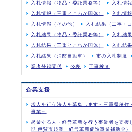
入札情報（物品・委託業務等）
入札情
入札情報（三重とこわか国体）
入札情
入札情報（その他）
入札結果（工事・
入札結果（物品・委託業務等）
入札結
入札結果（三重とこわか国体）
入札結
入札結果（消防自動車）
市の入札制度
業者登録関係
公表
工事検査
企業支援
求人を行う法人を募集します～三重県移住
事業～
起業する人・経営革新を行う事業者を支援し
期 伊賀市起業・経営革新促進事業補助金）