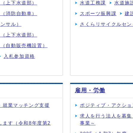
報（上下水道部）
水道工務課
水道施
報（消防自動車）
スポーツ振興課
建
コンサル）
さくらリサイクルセン
果（上下水道部）
果（自動販売機設置）
入札参加資格
雇用・労働
・就業マッチング支援
ポジティブ・アクショ
求人を行う法人を募集
ます（令和8年度第2
事業～