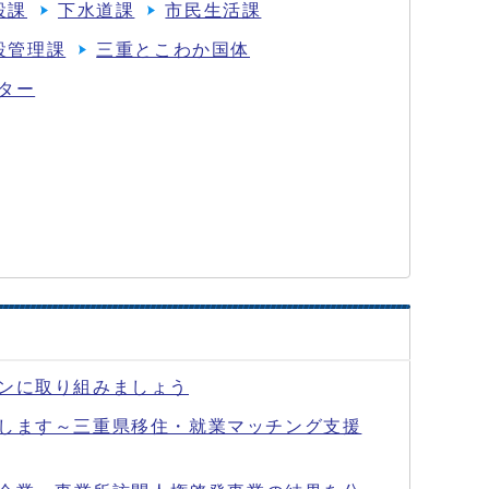
設課
下水道課
市民生活課
設管理課
三重とこわか国体
ター
ンに取り組みましょう
します～三重県移住・就業マッチング支援