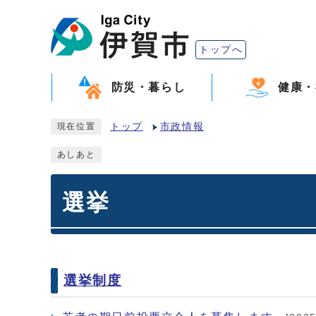
トップへ
防災・暮らし
健康・
トップ
市政情報
現在位置
あしあと
選挙
選挙制度