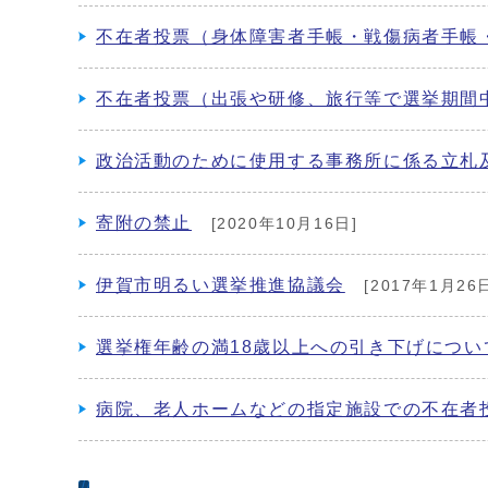
不在者投票（身体障害者手帳・戦傷病者手帳
不在者投票（出張や研修、旅行等で選挙期間
政治活動のために使用する事務所に係る立札
寄附の禁止
[2020年10月16日]
伊賀市明るい選挙推進協議会
[2017年1月26
選挙権年齢の満18歳以上への引き下げについ
病院、老人ホームなどの指定施設での不在者