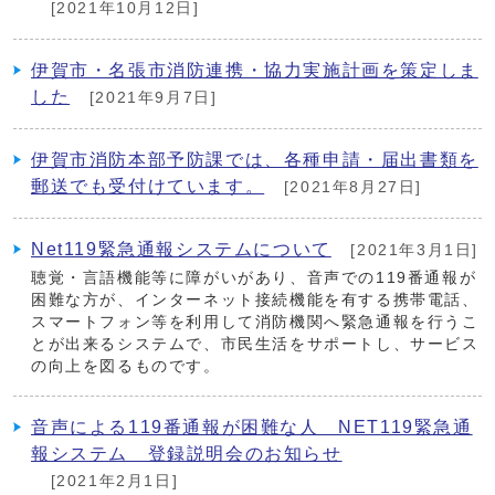
[2021年10月12日]
伊賀市・名張市消防連携・協力実施計画を策定しま
した
[2021年9月7日]
伊賀市消防本部予防課では、各種申請・届出書類を
郵送でも受付けています。
[2021年8月27日]
Net119緊急通報システムについて
[2021年3月1日]
聴覚・言語機能等に障がいがあり、音声での119番通報が
困難な方が、インターネット接続機能を有する携帯電話、
スマートフォン等を利用して消防機関へ緊急通報を行うこ
とが出来るシステムで、市民生活をサポートし、サービス
の向上を図るものです。
音声による119番通報が困難な人 NET119緊急通
報システム 登録説明会のお知らせ
[2021年2月1日]