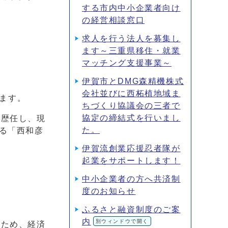
する市内中小企業者向け
の経営相談窓口
求人を行う法人を募集し
ます～三重県移住・就業
マッチング支援事業～
伊賀市とDMG森精機株式
会社並びに西柘植地域ま
します。
ちづくり協議会の三者で
協定の締結式を行いまし
歴任し、現
た。
る「西和彦
伊賀流創業応援忍者隊が
起業をサポートします！
中小企業者の方へ共済制
度のお知らせ
ふるさと融資制度のご案
内
別ウィンドウで開く
ため、経済