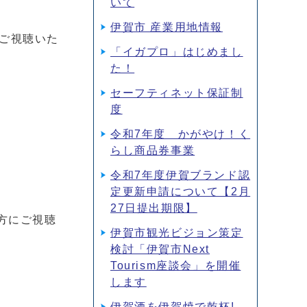
いて
伊賀市 産業用地情報
にご視聴いた
「イガプロ」はじめまし
た！
セーフティネット保証制
度
令和7年度 かがやけ！く
らし商品券事業
令和7年度伊賀ブランド認
定更新申請について【2月
27日提出期限】
の方にご視聴
伊賀市観光ビジョン策定
検討「伊賀市Next
Tourism座談会」を開催
します
伊賀酒を伊賀焼で乾杯!