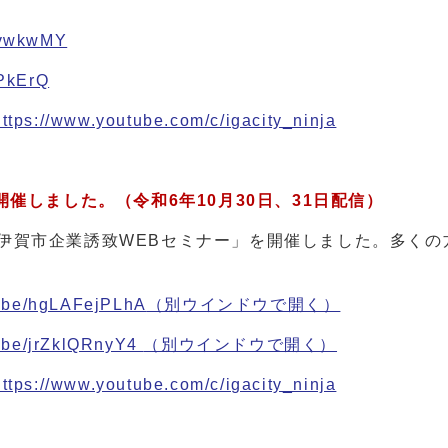
aHvwkwMY
jPkErQ
https://www.youtube.com/c/igacity_ninja
開催しました。（令和6
年10月30日、31日配信）
7回「伊賀市企業誘致WEBセミナー」を開催しました。多く
tu.be/hgLAFejPLhA
（別ウインドウで開く）
u.be/jrZklQRnyY4
（別ウインドウで開く）
https://www.youtube.com/c/igacity_ninja