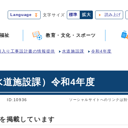
Language
文字サイズ
標準
拡大
読み上げ
福祉
教育・文化・スポーツ
額入り工事設計書の情報提供
水道施設課
令和4年度
水道施設課）令和4年度
]
ID:10936
ソーシャルサイトへのリンクは別
書を掲載しています