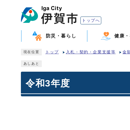
トップへ
防災・暮らし
健康・
トップ
入札・契約・企業支援等
金
現在位置
あしあと
令和3年度