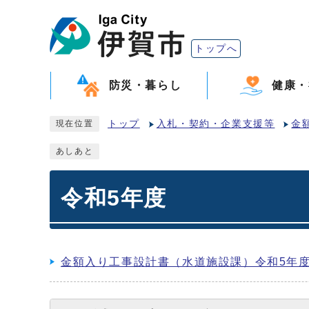
トップへ
防災・暮らし
健康・
トップ
入札・契約・企業支援等
金
現在位置
あしあと
令和5年度
金額入り工事設計書（水道施設課）令和5年