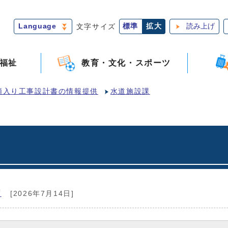
Language
文字サイズ
標準
拡大
読み上げ
福祉
教育・文化・スポーツ
額入り工事設計書の情報提供
水道施設課
度
[2026年7月14日]