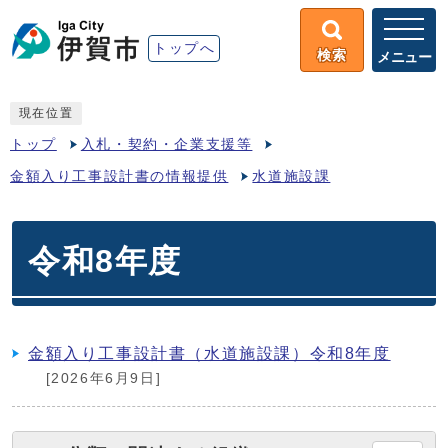
トップへ
検索
メニュー
現在位置
トップ
入札・契約・企業支援等
金額入り工事設計書の情報提供
水道施設課
令和8年度
金額入り工事設計書（水道施設課）令和8年度
[2026年6月9日]