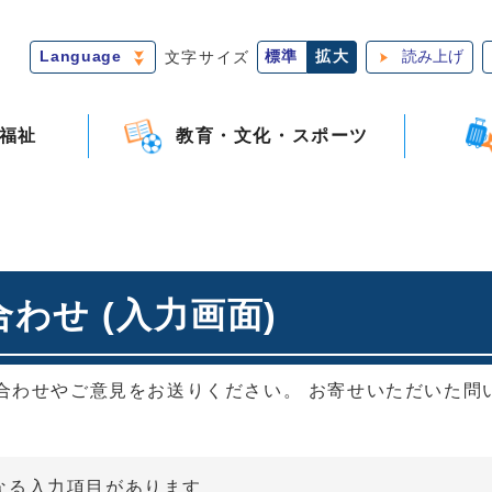
Language
文字サイズ
標準
拡大
読み上げ
福祉
教育・文化・スポーツ
わせ (入力画面)
合わせやご意見をお送りください。 お寄せいただいた問
なる入力項目があります