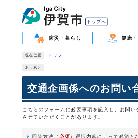
トップへ
防災・暮らし
健康・
トップ
現在位置
あしあと
交通企画係へのお問い合
こちらのフォームに必要事項を記入し、お問い
させていただくことがあります。
回答方法
（
必須
）選択内容によって必須と