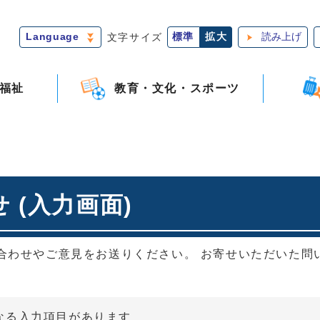
Language
文字サイズ
標準
拡大
読み上げ
福祉
教育・文化・スポーツ
 (入力画面)
合わせやご意見をお送りください。 お寄せいただいた問
なる入力項目があります