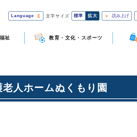
Language
文字サイズ
標準
拡大
読み上げ
福祉
教育・文化・スポーツ
護老人ホームぬくもり園