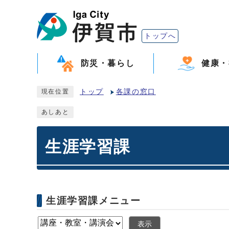
トップへ
防災・暮らし
健康・
トップ
各課の窓口
現在位置
あしあと
生涯学習課
生涯学習課メニュー
表示