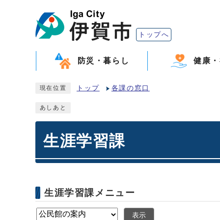
トップへ
防災・暮らし
健康・
トップ
各課の窓口
現在位置
あしあと
生涯学習課
生涯学習課メニュー
表示