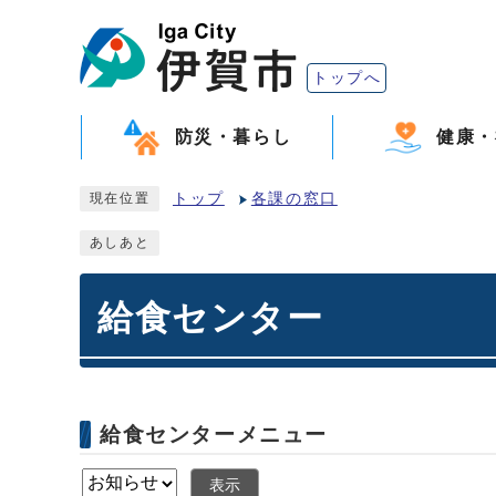
トップへ
防災・暮らし
健康・
トップ
各課の窓口
現在位置
あしあと
給食センター
給食センターメニュー
表示