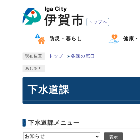
トップへ
防災・暮らし
健康・
トップ
各課の窓口
現在位置
あしあと
下水道課
下水道課メニュー
表示