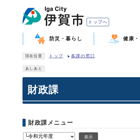
トップへ
防災・暮らし
健康・
トップ
各課の窓口
現在位置
あしあと
財政課
財政課メニュー
表示