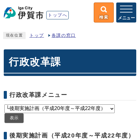
トップへ
検索
メニュー
トップ
各課の窓口
現在位置
行政改革課
行政改革課メニュー
表示
後期実施計画（平成20年度～平成22年度）