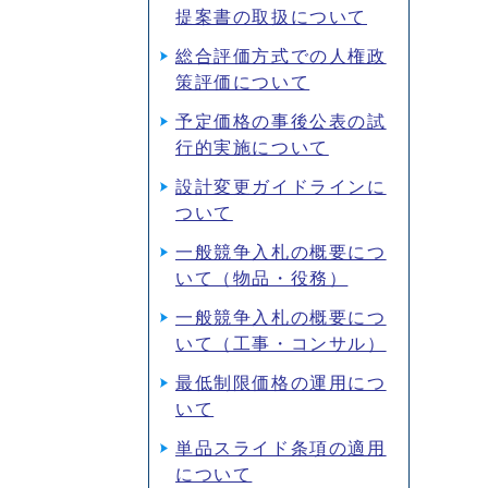
提案書の取扱について
総合評価方式での人権政
策評価について
予定価格の事後公表の試
行的実施について
設計変更ガイドラインに
ついて
一般競争入札の概要につ
いて（物品・役務）
一般競争入札の概要につ
いて（工事・コンサル）
最低制限価格の運用につ
いて
単品スライド条項の適用
について