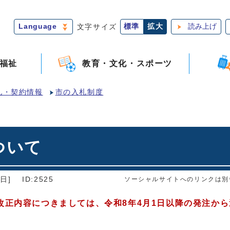
Language
文字サイズ
標準
拡大
読み上げ
福祉
教育・文化・スポーツ
札・契約情報
市の入札制度
ついて
日]
ID:2525
ソーシャルサイトへのリンクは別
改正内容につきましては、令和8年4月1日以降の発注か