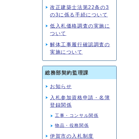
改正建築士法第22条の3
の3に係る手続について
低入札価格調査の実施に
ついて
解体工事履行確認調査の
実施について
総務部契約監理課
お知らせ
入札参加資格申請・名簿
登録関係
工事・コンサル関係
物品・役務関係
伊賀市の入札制度