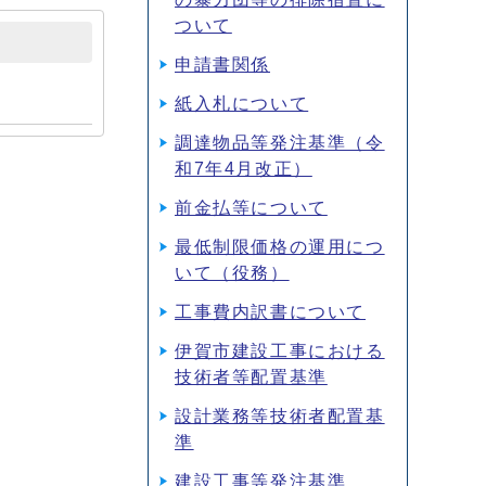
ついて
申請書関係
紙入札について
調達物品等発注基準（令
和7年4月改正）
前金払等について
最低制限価格の運用につ
いて（役務）
工事費内訳書について
伊賀市建設工事における
技術者等配置基準
設計業務等技術者配置基
準
建設工事等発注基準