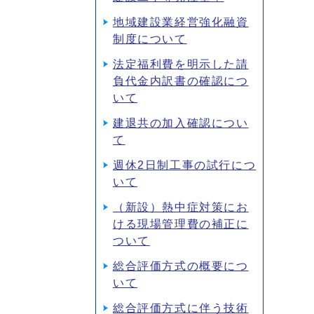
地域建設業経営強化融資
制度について
法定福利費を明示した請
負代金内訳書の確認につ
いて
建退共の加入確認につい
て
週休2日制工事の試行につ
いて
（新設）熱中症対策にお
ける現場管理費の補正に
ついて
総合評価方式の概要につ
いて
総合評価方式に伴う技術