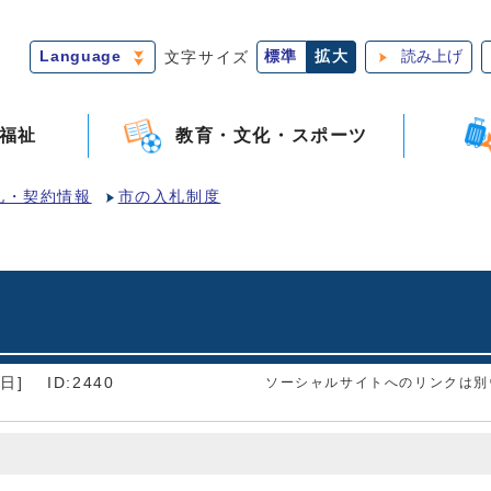
Language
文字サイズ
標準
拡大
読み上げ
福祉
教育・文化・スポーツ
札・契約情報
市の入札制度
日]
ID:2440
ソーシャルサイトへのリンクは別