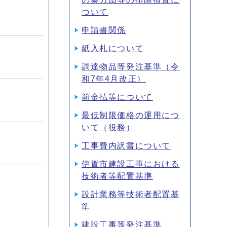
ついて
申請書関係
紙入札について
調達物品等発注基準（令
和7年4月改正）
前金払等について
最低制限価格の運用につ
いて（役務）
工事費内訳書について
伊賀市建設工事における
技術者等配置基準
設計業務等技術者配置基
準
建設工事等発注基準