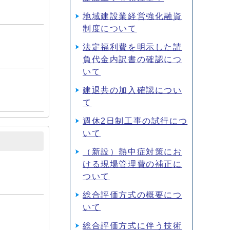
地域建設業経営強化融資
制度について
法定福利費を明示した請
負代金内訳書の確認につ
いて
建退共の加入確認につい
て
週休2日制工事の試行につ
いて
（新設）熱中症対策にお
ける現場管理費の補正に
ついて
総合評価方式の概要につ
いて
総合評価方式に伴う技術