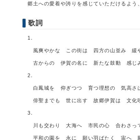
郷土への愛着や誇りを感じていただけるよう
歌詞
1.
風爽やかな この街は 四方の山並み 緩
古からの 伊賀の名に 新たな鼓動 感じ
2.
白鳳城を 仰ぎつつ 育つ理想の 気高さ
俳聖までも 世に出す 故郷伊賀は 文化
3.
川も交わり 大海へ 市民の心 合わさっ
平和の園を 永に 願い羽ばたく 宙へ 