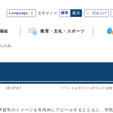
Language
文字サイズ
標準
拡大
読み上げ
福祉
教育・文化・スポーツ
ィール
]
ID:2767
ソーシャルサイトへのリンクは別
伊賀市のイメージを市内外にアピールするとともに、市