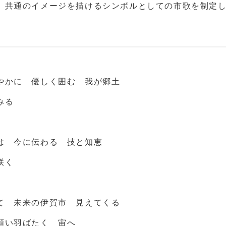
、共通のイメージを描けるシンボルとしての市歌を制定
やかに 優しく囲む 我が郷土
みる
は 今に伝わる 技と知恵
咲く
て 未来の伊賀市 見えてくる
願い羽ばたく 宙へ