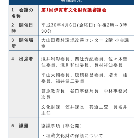
1 会議の
第1回伊賀市文化財保護審議会
名称
2 開催日
平成30年4月6日(金曜日) 午後2時～3時
時
30分
3 開催場
大山田農村環境改善センター 2階 小会議
所
室
4 出席者
滝井利彰委員、四辻秀紀委員、佐々木聖
佳委員、瀧川和也委員、長村祥知委員
平山大輔委員、穂積裕昌委員、増田 雄
委員、福井健二委員
笹原教育長 谷口事務局長 中林事務局
次長
文化財課 笠井課長 其道主査 眞名井
主任
5 議題
協議事項（非公開）
・埋蔵文化財の保護について