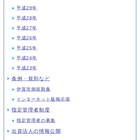
平成29年
平成28年
平成27年
平成26年
平成25年
平成24年
平成23年
条例・規則など
伊賀市例規類集
インターネット版掲示場
指定管理者制度
指定管理者の募集
出資法人の情報公開