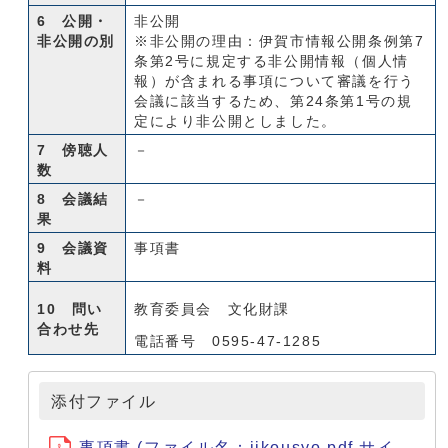
6 公開・
非公開
非公開の別
※非公開の理由：伊賀市情報公開条例第7
条第2号に規定する非公開情報（個人情
報）が含まれる事項について審議を行う
会議に該当するため、第24条第1号の規
定により非公開としました。
7 傍聴人
－
数
8 会議結
－
果
9 会議資
事項書
料
10 問い
教育委員会 文化財課
合わせ先
電話番号 0595-47-1285
添付ファイル
事項書 (ファイル名：jikousyo.pdf サイ