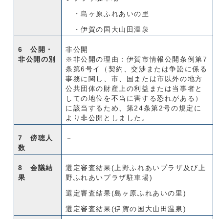
・島ヶ原ふれあいの里
・伊賀の国大山田温泉
6 公開・
非公開
非公開の別
※非公開の理由：伊賀市情報公開条例第7
条第6号イ（契約、交渉または争訟に係る
事務に関し、市、国または市以外の地方
公共団体の財産上の利益または当事者と
しての地位を不当に害する恐れがある）
に該当するため、第24条第2号の規定に
より非公開としました。
7 傍聴人
－
数
8 会議結
選定審査結果(上野ふれあいプラザ及び上
果
野ふれあいプラザ駐車場)
選定審査結果(島ヶ原ふれあいの里)
選定審査結果(伊賀の国大山田温泉)