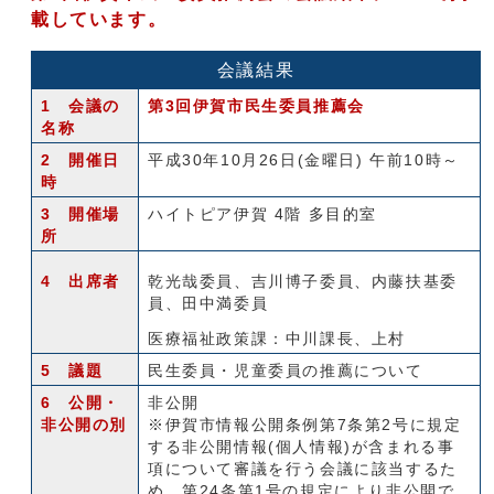
載しています。
会議結果
1 会議の
第3回伊賀市民生委員推薦会
名称
2 開催日
平成30年10月26日(金曜日) 午前10時～
時
3 開催場
ハイトピア伊賀 4階 多目的室
所
4 出席者
乾光哉委員、吉川博子委員、内藤扶基委
員、田中満委員
医療福祉政策課：中川課長、上村
5 議題
民生委員・児童委員の推薦について
6 公開・
非公開
非公開の別
※伊賀市情報公開条例第7条第2号に規定
する非公開情報(個人情報)が含まれる事
項について審議を行う会議に該当するた
め、第24条第1号の規定により非公開で