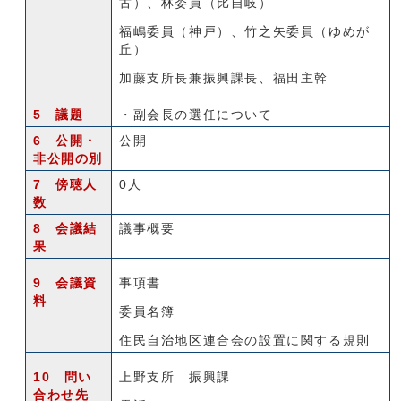
古）、林委員（比自岐）
福嶋委員（神戸）、竹之矢委員（ゆめが
丘）
加藤支所長兼振興課長、福田主幹
5 議題
・副会長の選任について
6 公開・
公開
非公開の別
7 傍聴人
0人
数
8 会議結
議事概要
果
9 会議資
事項書
料
委員名簿
住民自治地区連合会の設置に関する規則
10 問い
上野支所 振興課
合わせ先