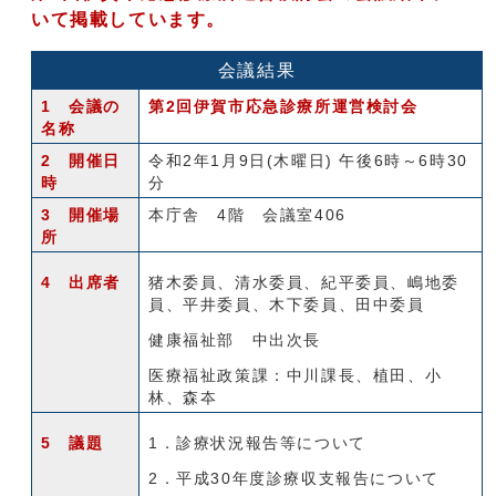
いて掲載しています。
会議結果
1 会議の
第2回伊賀市応急診療所運営検討会
名称
2 開催日
令和2年1月9日(木曜日) 午後6時～6時30
時
分
3 開催場
本庁舎 4階 会議室406
所
4 出席者
猪木委員、清水委員、紀平委員、嶋地委
員、平井委員、木下委員、田中委員
健康福祉部 中出次長
医療福祉政策課：中川課長、植田、小
林、森夲
5 議題
1．診療状況報告等について
2．平成30年度診療収支報告について