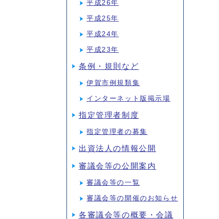
平成26年
平成25年
平成24年
平成23年
条例・規則など
伊賀市例規類集
インターネット版掲示場
指定管理者制度
指定管理者の募集
出資法人の情報公開
審議会等の公開案内
審議会等の一覧
審議会等の開催のお知らせ
各審議会等の概要・会議