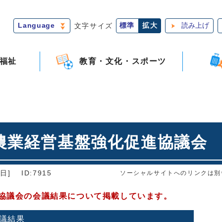
Language
文字サイズ
標準
拡大
読み上げ
福祉
教育・文化・スポーツ
農業経営基盤強化促進協議会
日]
ID:7915
ソーシャルサイトへのリンクは別
進協議会の会議結果について掲載しています。
議結果