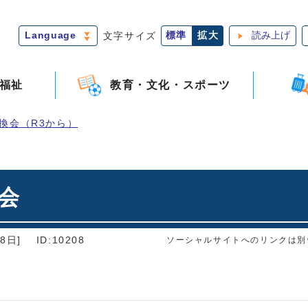
Language
文字サイズ
標準
拡大
読み上げ
福祉
教育・文化・スポーツ
換会（R3から）
会
8日]
ID:10208
ソーシャルサイトへのリンクは別