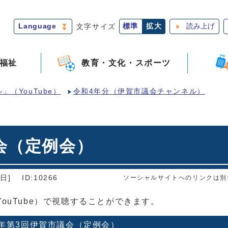
Language
文字サイズ
標準
拡大
読み上げ
福祉
教育・文化・スポーツ
（YouTube）
令和4年分（伊賀市議会チャンネル）
会（定例会）
日]
ID:10266
ソーシャルサイトへのリンクは別
ouTube）で視聴することができます。
年第3回伊賀市議会（定例会）