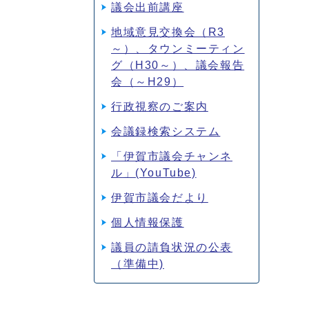
議会出前講座
地域意見交換会（R3
～）、タウンミーティン
グ（H30～）、議会報告
会（～H29）
行政視察のご案内
会議録検索システム
「伊賀市議会チャンネ
ル」(YouTube)
伊賀市議会だより
個人情報保護
議員の請負状況の公表
（準備中)