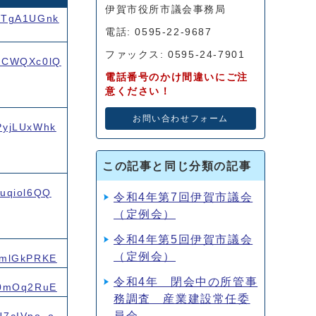
伊賀市役所市議会事務局
LvTgA1UGnk
電話: 0595-22-9687
ファックス: 0595-24-7901
MlKCWQXc0lQ
電話番号のかけ間違いにご注
意ください！
お問い合わせフォーム
EPyjLUxWhk
この記事と同じ分類の記事
auqiol6QQ
令和4年第7回伊賀市議会
（定例会）
令和4年第5回伊賀市議会
（定例会）
rgmlGkPRKE
令和4年 閉会中の所管事
lH0mOq2RuE
務調査 産業建設常任委
員会