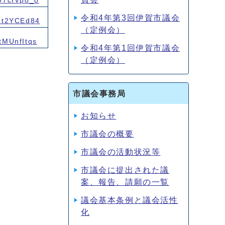
ZU7cIVpo_o
令和4年第3回伊賀市議会
bZt2YCEd84
（定例会）
tMUnfItqs
令和4年第1回伊賀市議会
（定例会）
市議会事務局
お知らせ
市議会の概要
市議会の活動状況等
市議会に提出された議
案、報告、請願の一覧
議会基本条例と議会活性
化