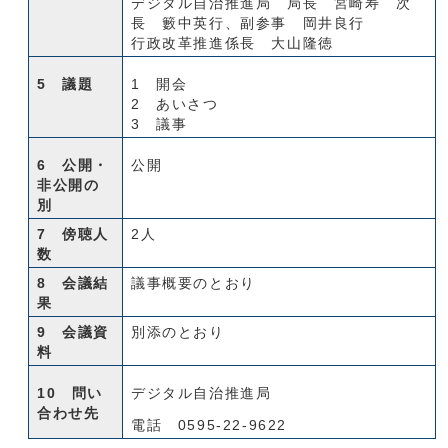
デジタル自治推進局 局長 宮崎寿 次
長 籔中英行、副参事 岡井良行
行政改革推進係長 大山隆徳
5 議題
1 開会
2 あいさつ
3 議事
6 公開・
公開
非公開の
別
7 傍聴人
2人
数
8 会議結
議事概要のとおり
果
9 会議資
別添のとおり
料
10 問い
デジタル自治推進局
合わせ先
電話 0595-22-9622