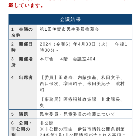
載しています。
会議結果
1 会議の
第1回伊賀市民生委員推薦会
名称
2 開催日
2024（令和6）年4月30日（火） 午後1
時
時30分～
3 開催場
本庁舎 4階 会議室404
所
4 出席者
【委員】田邊寿、内藤扶基、和田文子、
西口保次、増田昭子、米田美紀子、濵村
昭
【事務局】医療福祉政策課 川北課長、
奥
5 議題
民生委員・児童委員の推薦について
6 公開・
非公開
非公開の
※非公開の理由：伊賀市情報公開条例第
別
24条第1号(非公開情報が含まれる事項に