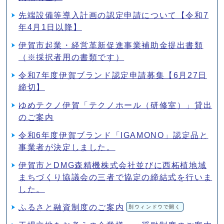
先端設備等導入計画の認定申請について【令和7
年4月1日以降】
伊賀市起業・経営革新促進事業補助金提出書類
（※採択者用の書類です）
令和7年度伊賀ブランド認定申請募集【6月27日
締切】
ゆめテクノ伊賀「テクノホール（研修室）」貸出
のご案内
令和6年度伊賀ブランド「IGAMONO」認定品と
事業者が決定しました。
伊賀市とDMG森精機株式会社並びに西柘植地域
まちづくり協議会の三者で協定の締結式を行いま
した。
ふるさと融資制度のご案内
別ウィンドウで開く