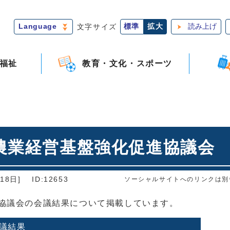
Language
文字サイズ
標準
拡大
読み上げ
福祉
教育・文化・スポーツ
農業経営基盤強化促進協議会
18日]
ID:12653
ソーシャルサイトへのリンクは別
進協議会の会議結果について掲載しています。
議結果