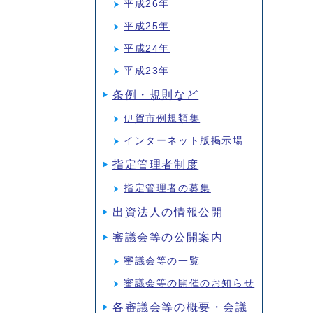
平成26年
平成25年
平成24年
平成23年
条例・規則など
伊賀市例規類集
インターネット版掲示場
指定管理者制度
指定管理者の募集
出資法人の情報公開
審議会等の公開案内
審議会等の一覧
審議会等の開催のお知らせ
各審議会等の概要・会議