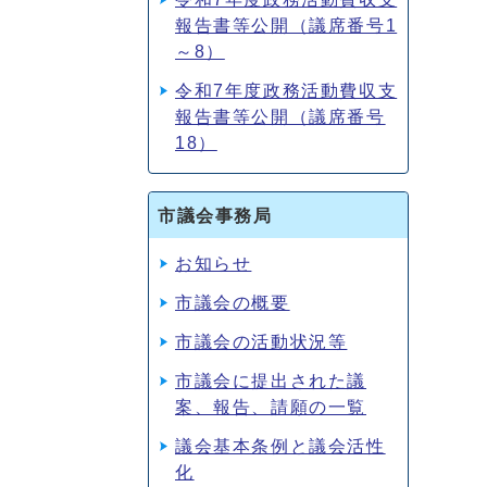
報告書等公開（議席番号1
～8）
令和7年度政務活動費収支
報告書等公開（議席番号
18）
市議会事務局
お知らせ
市議会の概要
市議会の活動状況等
市議会に提出された議
案、報告、請願の一覧
議会基本条例と議会活性
化