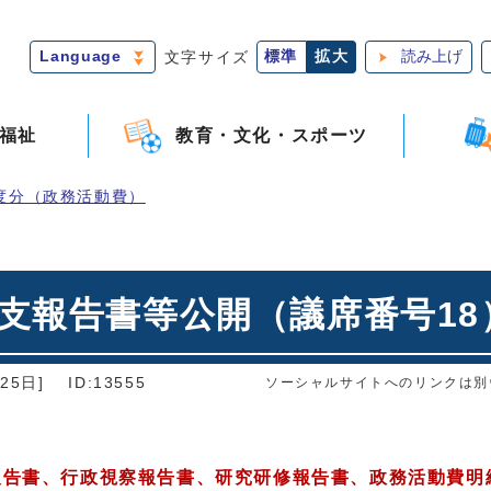
Language
文字サイズ
標準
拡大
読み上げ
福祉
教育・文化・スポーツ
度分（政務活動費）
支報告書等公開（議席番号18
25日]
ID:13555
ソーシャルサイトへのリンクは別
報告書、行政視察報告書、研究研修報告書、政務活動費明