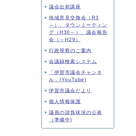
議会出前講座
地域意見交換会（R3
～）、タウンミーティン
グ（H30～）、議会報告
会（～H29）
行政視察のご案内
会議録検索システム
「伊賀市議会チャンネ
ル」(YouTube)
伊賀市議会だより
個人情報保護
議員の請負状況の公表
（準備中)