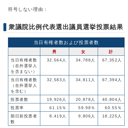
符号しない理由：
衆議院比例代表選出議員選挙投票結果
当日有権者数および投票者数
男
女
計
当日有権者数
32,564人
34,788人
67,352人
（在外選挙人
を含まない）
当日有権者数
32,583人
34,811人
67,394人
（在外選挙人
を含む）
投票者数
19,926人
20,878人
40,804人
投票率
61.15％
59.98％
60.55％
期日前投票者
8,419人
9,806人
18,225人
数