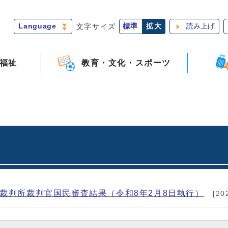
Language
文字サイズ
標準
拡大
読み上げ
福祉
教育・文化・スポーツ
高裁判所裁判官国民審査結果（令和8年2月8日執行）
[20