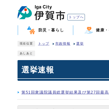
トップへ
防災・暮らし
健康・
トップ
市政情報
選挙
現在位置
あしあと
選挙速報
第51回衆議院議員総選挙結果及び第27回最