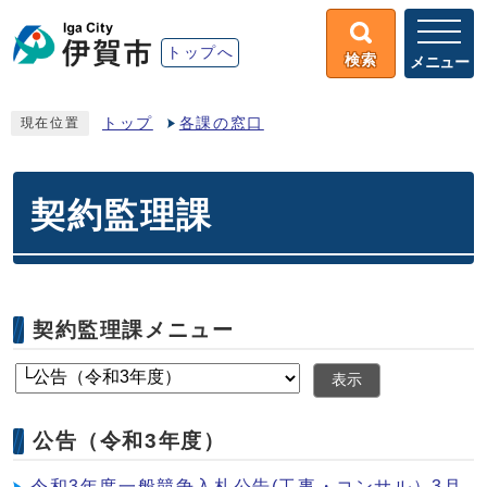
トップへ
検索
メニュー
トップ
各課の窓口
現在位置
契約監理課
契約監理課メニュー
表示
公告（令和3年度）
令和3年度一般競争入札公告(工事・コンサル）3月