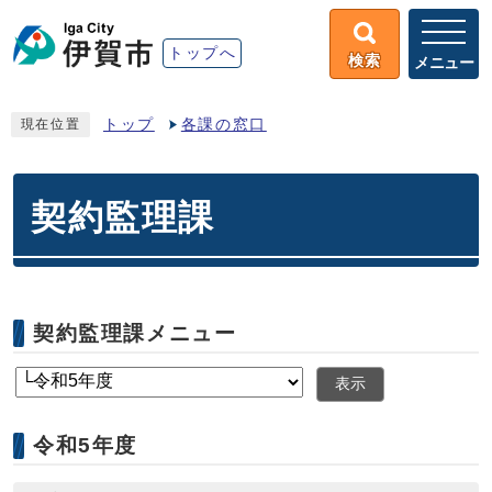
トップへ
検索
メニュー
トップ
各課の窓口
現在位置
契約監理課
契約監理課メニュー
表示
令和5年度