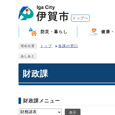
トップへ
防災・暮らし
健康・
トップ
各課の窓口
現在位置
あしあと
財政課
財政課メニュー
表示