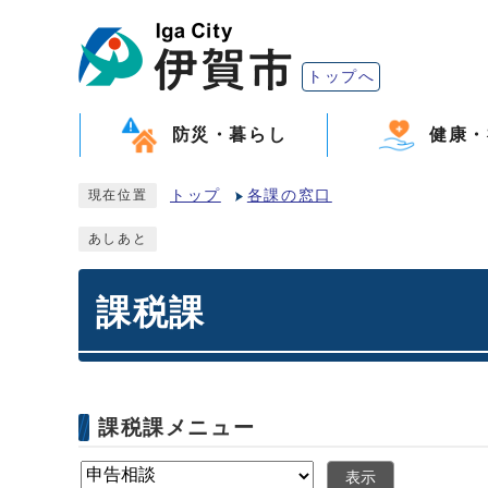
トップへ
防災・暮らし
健康・
トップ
各課の窓口
現在位置
あしあと
課税課
課税課メニュー
表示