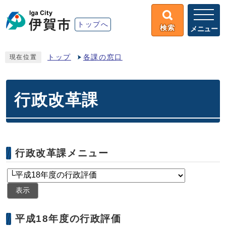
トップへ
検索
メニュー
トップ
各課の窓口
現在位置
行政改革課
行政改革課メニュー
表示
平成18年度の行政評価