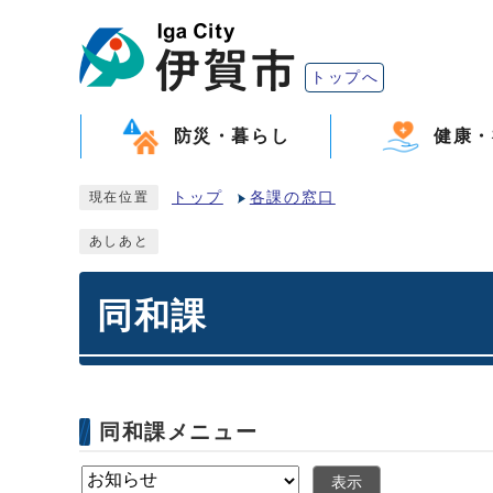
トップへ
防災・暮らし
健康・
トップ
各課の窓口
現在位置
あしあと
同和課
同和課メニュー
表示